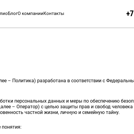
+7
лио
Блог
О компании
Контакты
ее – Политика) разработана в соответствии с Федеральны
ботки персональных данных и меры по обеспечению безо
лее – Оператор) с целью защиты прав и свобод человека
овенность частной жизни, личную и семейную тайну.
 понятия: