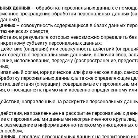
льных данных
– обработка персональных данных с помощью
еменное прекращение обработки персональных данных (за 
данных);
данных
– совокупность содержащихся в базах данных перс
технических средств;
ействия, в результате которых невозможно определить бе
нкретному субъекту персональных данных;
действие (операция) или совокупность действий (операци
их средств с персональными данными, включая сбор, запи
чение, использование, передачу (распространение, предост
ных;
ипальный орган, юридическое или физическое лицо, само
работку персональных данных, а также определяющие цел
тке, действия (операции), совершаемые с персональными
я, относящаяся к прямо или косвенно определенному или
ействия, направленные на раскрытие персональных данн
действия, направленные на раскрытие персональных данн
ие с персональными данными неограниченного круга лиц,
и, размещение в информационно-телекоммуникационных се
способом;
данных
- передача персональных данных на территорию ино