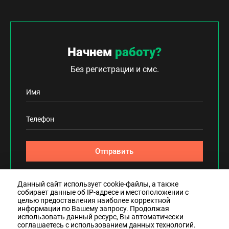
Начнем
работу?
Без регистрации и смс.
Отправить
Отправляя сообщение, я подтверждаю, что
Данный сайт использует cookie-файлы, а также
ознакомлен и согласен с
политикой
собирает данные об IP-адресе и местоположении с
конфиденциальности
данного сайта.
целью предоставления наиболее корректной
информации по Вашему запросу. Продолжая
использовать данный ресурс, Вы автоматически
соглашаетесь с использованием данных технологий.