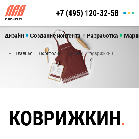
+7 (495) 120-32-58
Дизайн
Создание контента
Разработка
Марк
Главная
Портфолио
Дизайн
Коврижкин
КОВРИЖКИН
.