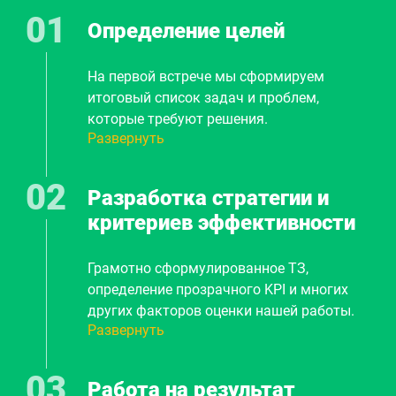
Определение целей
На первой встрече мы сформируем
итоговый список задач и проблем,
которые требуют решения.
Развернуть
Предварительно обговорим методы,
сроки, стоимость. И плавно перейдем к
шагу 2.
Разработка стратегии и
критериев эффективности
Грамотно сформулированное ТЗ,
определение прозрачного KPI и многих
других факторов оценки нашей работы.
Развернуть
Составление плана продвижения вашего
бизнеса. Вы точно будете знать из каких
этапов будет строиться наша
Работа на результат
дальнейшая работка, как будет