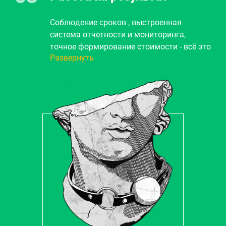
происходить наше взаимодействие.
Соблюдение сроков , выстроенная
система отчетности и мониторинга,
точное формирование стоимости - всё это
Развернуть
гарантия 100% решения вашей задачи.