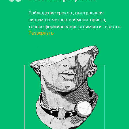
происходить наше взаимодействие.
Соблюдение сроков , выстроенная
система отчетности и мониторинга,
точное формирование стоимости - всё это
Развернуть
гарантия 100% решения вашей задачи.