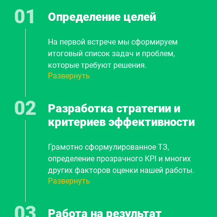
Определение целей
На первой встрече мы сформируем
итоговый список задач и проблем,
которые требуют решения.
Развернуть
Предварительно обговорим методы,
сроки, стоимость. И плавно перейдем к
шагу 2.
Разработка стратегии и
критериев эффективности
Грамотно сформулированное ТЗ,
определение прозрачного KPI и многих
других факторов оценки нашей работы.
Развернуть
Составление плана продвижения вашего
бизнеса. Вы точно будете знать из каких
этапов будет строиться наша
Работа на результат
дальнейшая работка, как будет