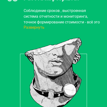
происходить наше взаимодействие.
Соблюдение сроков , выстроенная
система отчетности и мониторинга,
точное формирование стоимости - всё это
Развернуть
гарантия 100% решения вашей задачи.