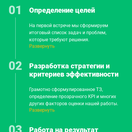
Определение целей
На первой встрече мы сформируем
итоговый список задач и проблем,
которые требуют решения.
Развернуть
Предварительно обговорим методы,
сроки, стоимость. И плавно перейдем к
шагу 2.
Разработка стратегии и
критериев эффективности
Грамотно сформулированное ТЗ,
определение прозрачного KPI и многих
других факторов оценки нашей работы.
Развернуть
Составление плана продвижения вашего
бизнеса. Вы точно будете знать из каких
этапов будет строиться наша
Работа на результат
дальнейшая работка, как будет