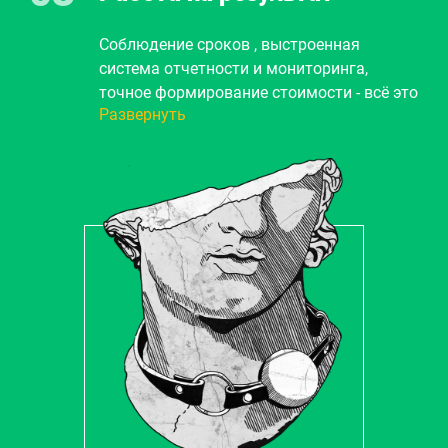
происходить наше взаимодействие.
Соблюдение сроков , выстроенная
система отчетности и мониторинга,
точное формирование стоимости - всё это
Развернуть
гарантия 100% решения вашей задачи.