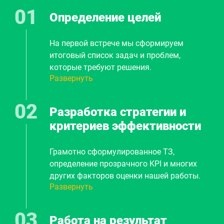
Определение целей
На первой встрече мы сформируем
итоговый список задач и проблем,
которые требуют решения.
Развернуть
Предварительно обговорим методы,
сроки, стоимость. И плавно перейдем к
шагу 2.
Разработка стратегии и
критериев эффективности
Грамотно сформулированное ТЗ,
определение прозрачного KPI и многих
других факторов оценки нашей работы.
Развернуть
Составление плана продвижения вашего
бизнеса. Вы точно будете знать из каких
этапов будет строиться наша
Работа на результат
дальнейшая работка, как будет