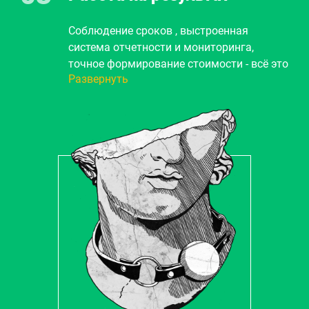
происходить наше взаимодействие.
Соблюдение сроков , выстроенная
система отчетности и мониторинга,
точное формирование стоимости - всё это
Развернуть
гарантия 100% решения вашей задачи.