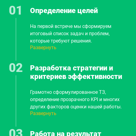
Определение целей
На первой встрече мы сформируем
итоговый список задач и проблем,
которые требуют решения.
Развернуть
Предварительно обговорим методы,
сроки, стоимость. И плавно перейдем к
шагу 2.
Разработка стратегии и
критериев эффективности
Грамотно сформулированное ТЗ,
определение прозрачного KPI и многих
других факторов оценки нашей работы.
Развернуть
Составление плана продвижения вашего
бизнеса. Вы точно будете знать из каких
этапов будет строиться наша
Работа на результат
дальнейшая работка, как будет