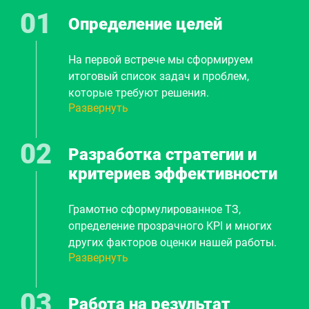
Определение целей
На первой встрече мы сформируем
итоговый список задач и проблем,
которые требуют решения.
Развернуть
Предварительно обговорим методы,
сроки, стоимость. И плавно перейдем к
шагу 2.
Разработка стратегии и
критериев эффективности
Грамотно сформулированное ТЗ,
определение прозрачного KPI и многих
других факторов оценки нашей работы.
Развернуть
Составление плана продвижения вашего
бизнеса. Вы точно будете знать из каких
этапов будет строиться наша
Работа на результат
дальнейшая работка, как будет