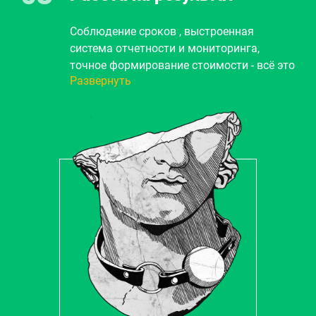
происходить наше взаимодействие.
Соблюдение сроков , выстроенная
система отчетности и мониторинга,
точное формирование стоимости - всё это
Развернуть
гарантия 100% решения вашей задачи.