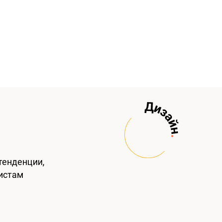
тенденции,
истам