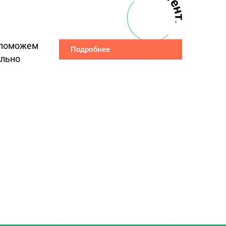
ы поможем
Подробнее
ально