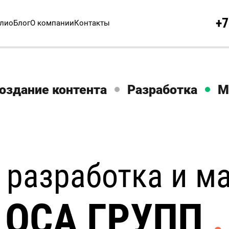
+7
лио
Блог
О компании
Контакты
оздание контента
Разработка
М
 разработка и м
ОСА ГРУПП
.