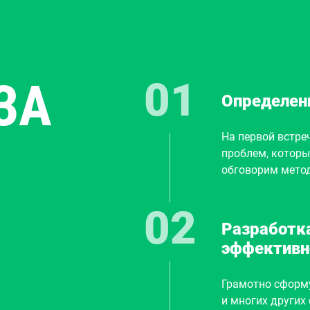
ЗА
Определен
На первой встре
проблем, которы
обговорим метод
шагу 2.
Разработка
эффективн
Грамотно сформу
и многих других